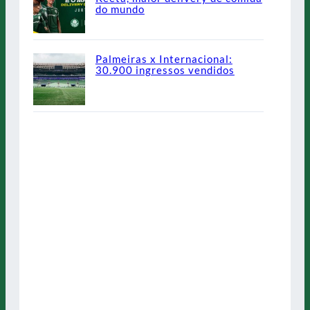
do mundo
Palmeiras x Internacional:
30.900 ingressos vendidos