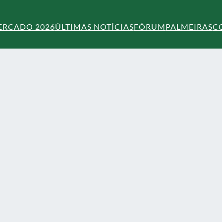
ERCADO 2026
ÚLTIMAS NOTÍCIAS
FÓRUM
PALMEIRAS
C