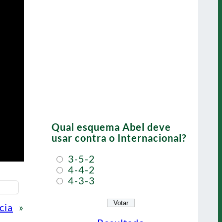
Qual esquema Abel deve
usar contra o Internacional?
3-5-2
4-4-2
4-3-3
cia
»