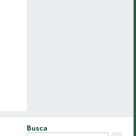
Busca
P