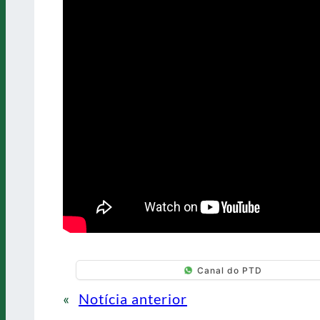
Canal do PTD
«
Notícia anterior