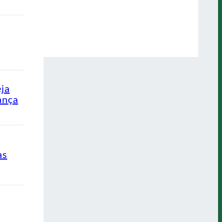
eja
ança
as