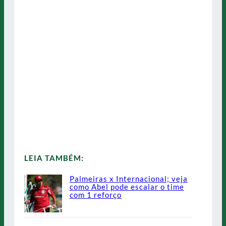
LEIA TAMBÉM:
Palmeiras x Internacional; veja
como Abel pode escalar o time
com 1 reforço