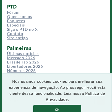
PTD
Fórum
Quem somos
Enquetes
Especiais
Siga o PTD no X
Contato
Site antigo
Palmeiras
Últimas notícias
Mercado 2026
Brasileirão 2026
Libertadores 2026
Números 2026
Campeonatos
Temporadas
Nós usamos cookies cookies para melhorar sua
CT/Centro de Excelência
experiência de navegação. Ao prosseguir você está
Busca
ciente dessa funcionalidade. Leia nossa
Política de
P
Privacidade.
IR
e
s
OK
q