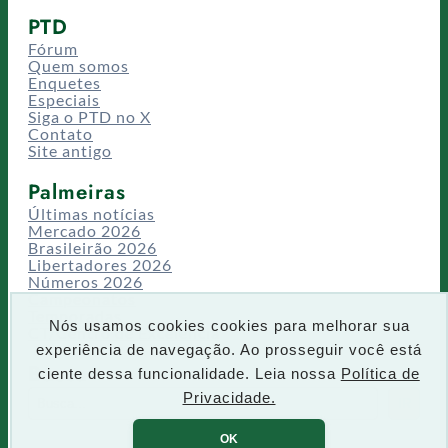
PTD
Fórum
Quem somos
Enquetes
Especiais
Siga o PTD no X
Contato
Site antigo
Palmeiras
Últimas notícias
Mercado 2026
Brasileirão 2026
Libertadores 2026
Números 2026
Campeonatos
Temporadas
Nós usamos cookies cookies para melhorar sua
CT/Centro de Excelência
experiência de navegação. Ao prosseguir você está
Busca
ciente dessa funcionalidade. Leia nossa
Política de
P
Privacidade.
IR
e
s
OK
q