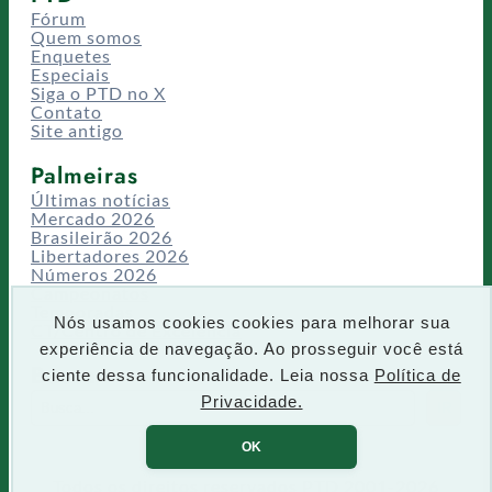
Fórum
Quem somos
Enquetes
Especiais
Siga o PTD no X
Contato
Site antigo
Palmeiras
Últimas notícias
Mercado 2026
Brasileirão 2026
Libertadores 2026
Números 2026
Campeonatos
Temporadas
Nós usamos cookies cookies para melhorar sua
CT/Centro de Excelência
experiência de navegação. Ao prosseguir você está
Busca
ciente dessa funcionalidade. Leia nossa
Política de
P
Privacidade.
IR
e
s
OK
q
u
Todos os direitos reservados PTD 2001-2026
i