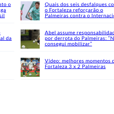
nto o
Quais dos seis desfalques c
aga
o Fortaleza reforçarão o
il
Palmeiras contra o Internaci
e
Abel assume responsabilida
al da
por derrota do Palmeiras: “
consegui mobilizar”
Vídeo: melhores momentos 
Fortaleza 3 x 2 Palmeiras