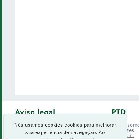
Aviso legal
PTD
Política de Privacidade
Fórum
Termos de uso
Quem som
Nós usamos cookies cookies para melhorar
Enquetes
sua experiência de navegação. Ao
Especiais