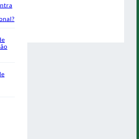
ontra
onal?
de
Não
de