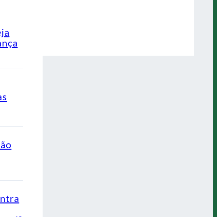
eja
ança
as
ção
ontra