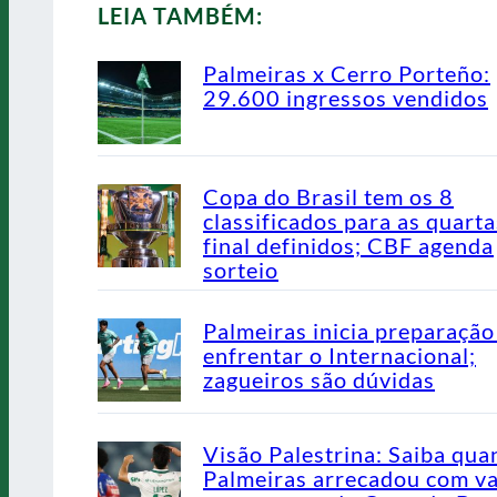
LEIA TAMBÉM:
Palmeiras x Cerro Porteño:
29.600 ingressos vendidos
Copa do Brasil tem os 8
classificados para as quarta
final definidos; CBF agenda
sorteio
Palmeiras inicia preparação
enfrentar o Internacional;
zagueiros são dúvidas
Visão Palestrina: Saiba qua
Palmeiras arrecadou com v