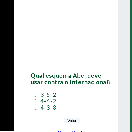
Qual esquema Abel deve
usar contra o Internacional?
3-5-2
4-4-2
4-3-3