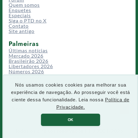
Quem somos
Enquetes
Especiais
Siga o PTD no X
Contato
Site antigo
Palmeiras
Últimas notícias
Mercado 2026
Brasileirão 2026
Libertadores 2026
Números 2026
Campeonatos
Temporadas
Nós usamos cookies cookies para melhorar sua
CT/Centro de Excelência
experiência de navegação. Ao prosseguir você está
Busca
ciente dessa funcionalidade. Leia nossa
Política de
P
Privacidade.
IR
e
s
OK
q
u
Todos os direitos reservados PTD 2001-2026
i
s