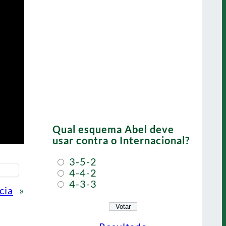
Qual esquema Abel deve
usar contra o Internacional?
3-5-2
4-4-2
4-3-3
cia
»