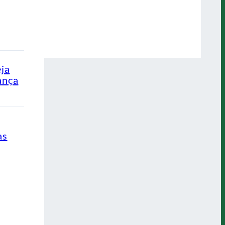
eja
ança
as