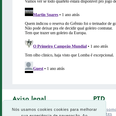
Aviso legal
PTD
Política de Privacidade
Fórum
Termos de uso
Quem som
Nós usamos cookies cookies para melhorar
Enquetes
sua experiência de navegação. Ao