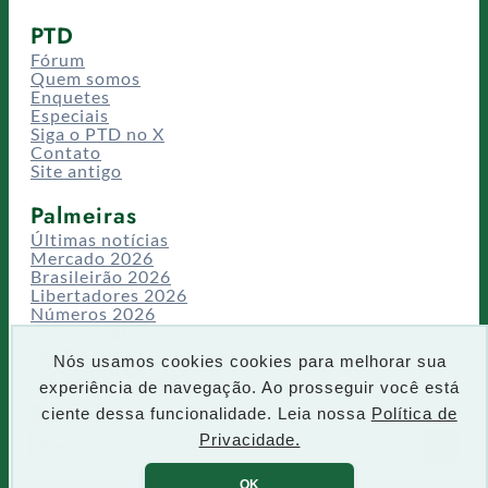
PTD
Fórum
Quem somos
Enquetes
Especiais
Siga o PTD no X
Contato
Site antigo
Palmeiras
Últimas notícias
Mercado 2026
Brasileirão 2026
Libertadores 2026
Números 2026
Campeonatos
Temporadas
Nós usamos cookies cookies para melhorar sua
CT/Centro de Excelência
experiência de navegação. Ao prosseguir você está
Busca
ciente dessa funcionalidade. Leia nossa
Política de
P
Privacidade.
IR
e
s
OK