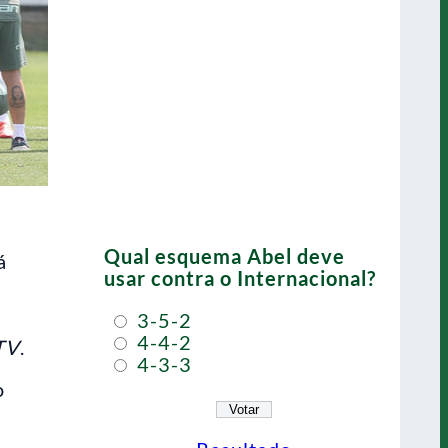
Qual esquema Abel deve
á
usar contra o Internacional?
3-5-2
4-4-2
TV
.
4-3-3
o