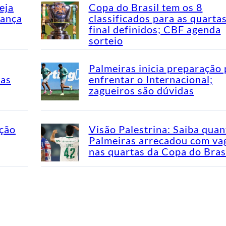
eja
Copa do Brasil tem os 8
dança
classificados para as quarta
final definidos; CBF agenda
sorteio
Palmeiras inicia preparação 
mas
enfrentar o Internacional;
zagueiros são dúvidas
ação
Visão Palestrina: Saiba quan
Palmeiras arrecadou com va
nas quartas da Copa do Bras