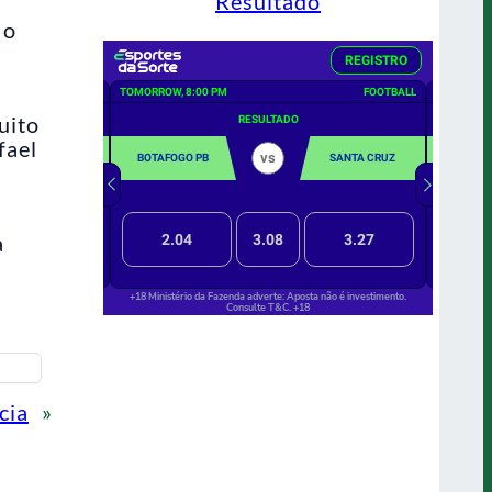
Resultado
 o
uito
fael
a
cia
»