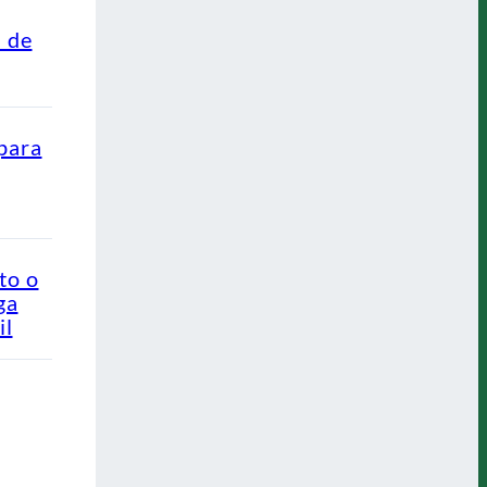
s de
para
to o
ga
il