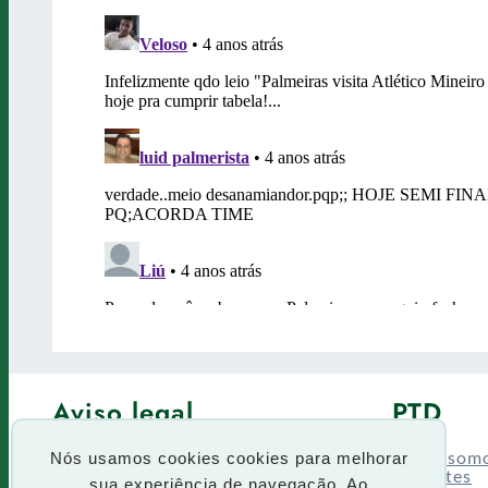
Aviso legal
PTD
Política de Privacidade
Fórum
Termos de uso
Quem som
Nós usamos cookies cookies para melhorar
Enquetes
sua experiência de navegação. Ao