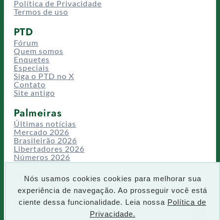
Política de Privacidade
Termos de uso
PTD
Fórum
Quem somos
Enquetes
Especiais
Siga o PTD no X
Contato
Site antigo
Palmeiras
Últimas notícias
Mercado 2026
Brasileirão 2026
Libertadores 2026
Números 2026
Campeonatos
Temporadas
Nós usamos cookies cookies para melhorar sua
CT/Centro de Excelência
experiência de navegação. Ao prosseguir você está
Busca
ciente dessa funcionalidade. Leia nossa
Política de
P
Privacidade.
IR