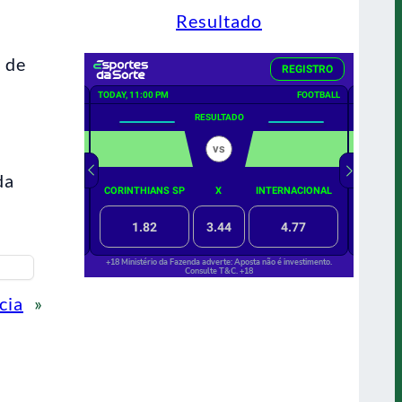
Resultado
 de
da
cia
»