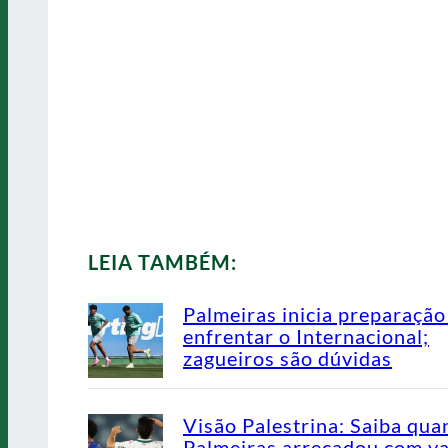
LEIA TAMBÉM:
Palmeiras inicia preparação
enfrentar o Internacional;
zagueiros são dúvidas
Visão Palestrina: Saiba qua
Palmeiras arrecadou com v