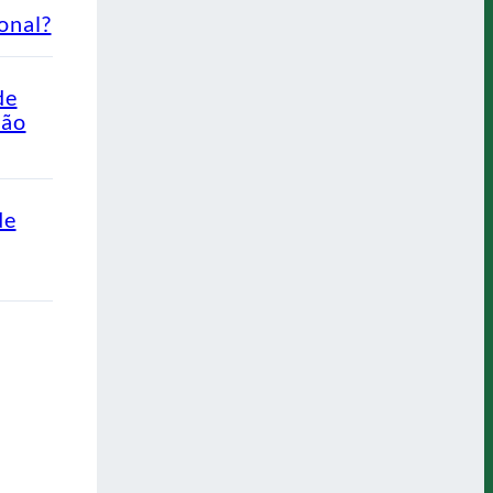
onal?
de
Não
de