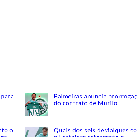
 para
Palmeiras anuncia prorroga
do contrato de Murilo
nto o
Quais dos seis desfalques c
aga
o Fortaleza reforçarão o