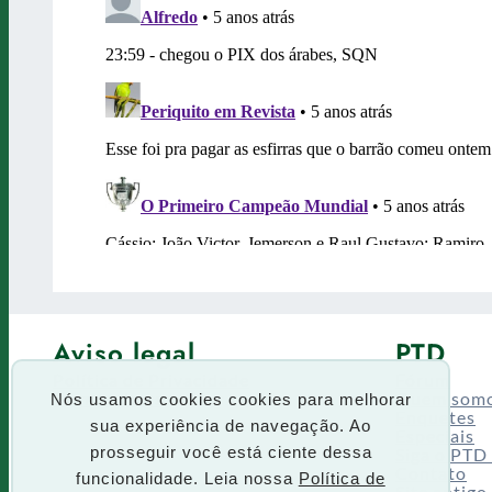
Aviso legal
PTD
Política de Privacidade
Fórum
Termos de uso
Quem som
Nós usamos cookies cookies para melhorar
Enquetes
sua experiência de navegação. Ao
Especiais
Siga o PTD
prosseguir você está ciente dessa
Contato
funcionalidade. Leia nossa
Política de
Site antigo