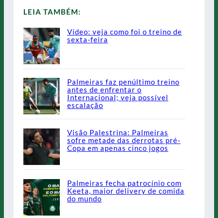
LEIA TAMBÉM:
Vídeo: veja como foi o treino de
sexta-feira
Palmeiras faz penúltimo treino
antes de enfrentar o
Internacional; veja possível
escalação
Visão Palestrina: Palmeiras
sofre metade das derrotas pré-
Copa em apenas cinco jogos
Palmeiras fecha patrocínio com
Keeta, maior delivery de comida
do mundo