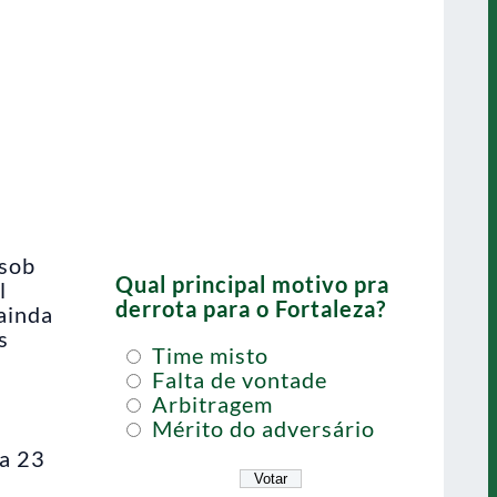
 sob
Qual principal motivo pra
l
derrota para o Fortaleza?
ainda
s
Time misto
Falta de vontade
Arbitragem
Mérito do adversário
sa 23