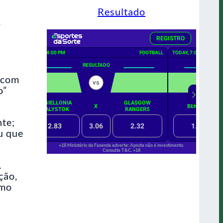
Resultado
r
r com
o”
nte;
u que
…
ção,
omo