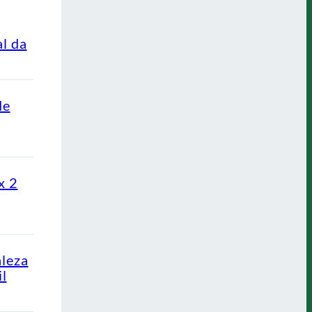
al da
de
x 2
aleza
l