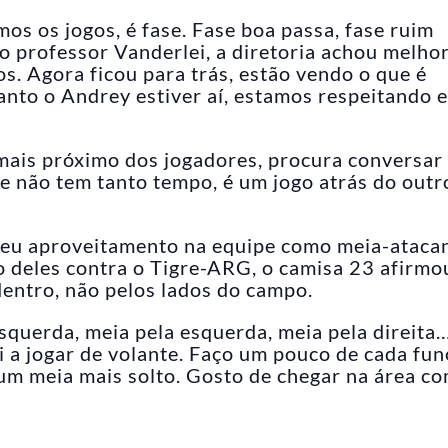
s os jogos, é fase. Fase boa passa, fase ruim
ao professor Vanderlei, a diretoria achou melho
os. Agora ficou para trás, estão vendo o que é
anto o Andrey estiver aí, estamos respeitando e
a mais próximo dos jogadores, procura conversa
e não tem tanto tempo, é um jogo atrás do outr
 seu aproveitamento na equipe como meia-ataca
o deles contra o Tigre-ARG, o camisa 23 afirmo
dentro, não pelos lados do campo.
esquerda, meia pela esquerda, meia pela direita
 a jogar de volante. Faço um pouco de cada fun
um meia mais solto. Gosto de chegar na área c