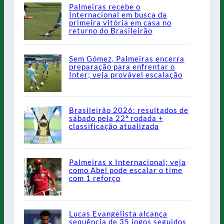
Palmeiras recebe o
Internacional em busca da
primeira vitória em casa no
returno do Brasileirão
Sem Gómez, Palmeiras encerra
preparação para enfrentar o
Inter; veja provável escalação
Brasileirão 2026: resultados de
sábado pela 22ª rodada +
classificação atualizada
Palmeiras x Internacional; veja
como Abel pode escalar o time
com 1 reforço
Lucas Evangelista alcança
sequência de 35 jogos seguidos