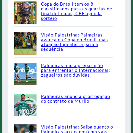
Copa do Brasil tem os 8
classificados para as quartas de
final definidos; CBF agenda
sorteio
Visão Palestrina: Palmeiras
avança na Copa do Brasil, mas
atuação liga alerta para a
sequência
Palmeiras inicia preparação
para enfrentar o Internacional;
zagueiros são dúvidas
Palmeiras anuncia prorrogação
do contrato de Murilo
Visão Palestrina: Saiba quanto o
Palmeiras arrecadou com vaga