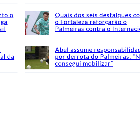
nto o
Quais dos seis desfalques c
aga
o Fortaleza reforçarão o
il
Palmeiras contra o Internaci
e
Abel assume responsabilida
al da
por derrota do Palmeiras: “
consegui mobilizar”