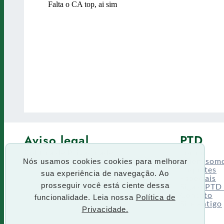
Aviso legal
PTD
Política de Privacidade
Fórum
Termos de uso
Quem som
Nós usamos cookies cookies para melhorar
Enquetes
sua experiência de navegação. Ao
Especiais
Siga o PTD
prosseguir você está ciente dessa
Contato
funcionalidade. Leia nossa
Política de
Site antigo
Privacidade.