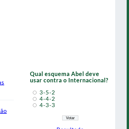
Qual esquema Abel deve
usar contra o Internacional?
as
3-5-2
4-4-2
4-3-3
ção