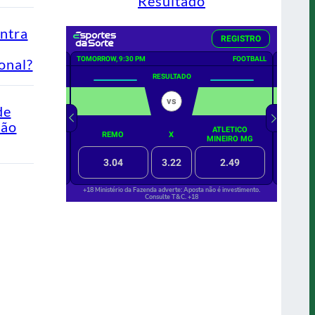
Resultado
ontra
onal?
de
Não