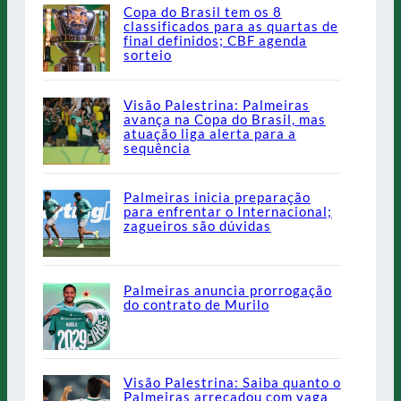
Copa do Brasil tem os 8
classificados para as quartas de
final definidos; CBF agenda
sorteio
Visão Palestrina: Palmeiras
avança na Copa do Brasil, mas
atuação liga alerta para a
sequência
Palmeiras inicia preparação
para enfrentar o Internacional;
zagueiros são dúvidas
Palmeiras anuncia prorrogação
do contrato de Murilo
Visão Palestrina: Saiba quanto o
Palmeiras arrecadou com vaga