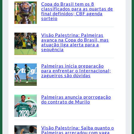
Copa do Brasil tem os 8
classificados para as quartas de
final definidos; CBF agenda
sorteio
Visão Palestrina: Palmeiras
avança na Copa do Brasil, mas
atuação liga alerta para a
sequência
Palmeiras inicia preparação
para enfrentar o Internacional;
zagueiros são dúvidas
Palmeiras anuncia prorrogação
do contrato de Murilo
Visão Palestrina: Saiba quanto o
Palmeiras arrecadou com vaga