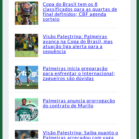
Copa do Brasil tem os 8
classificados para as quartas de
final definidos; CBF agenda
sorteio
Visão Palestrina: Palmeiras
avança na Copa do Brasil, mas
atuação liga alerta para a
sequência
Palmeiras inicia preparação
para enfrentar o Internacional;
zagueiros são dúvidas
Palmeiras anuncia prorrogação
do contrato de Murilo
Visão Palestrina: Saiba quanto o
Palmeiras arrecadou com vaga