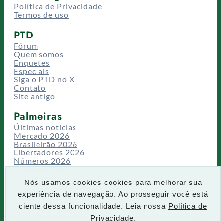
Política de Privacidade
Termos de uso
PTD
Fórum
Quem somos
Enquetes
Especiais
Siga o PTD no X
Contato
Site antigo
Palmeiras
Últimas notícias
Mercado 2026
Brasileirão 2026
Libertadores 2026
Números 2026
Campeonatos
Temporadas
Nós usamos cookies cookies para melhorar sua
CT/Centro de Excelência
experiência de navegação. Ao prosseguir você está
Busca
ciente dessa funcionalidade. Leia nossa
Política de
P
Privacidade.
IR