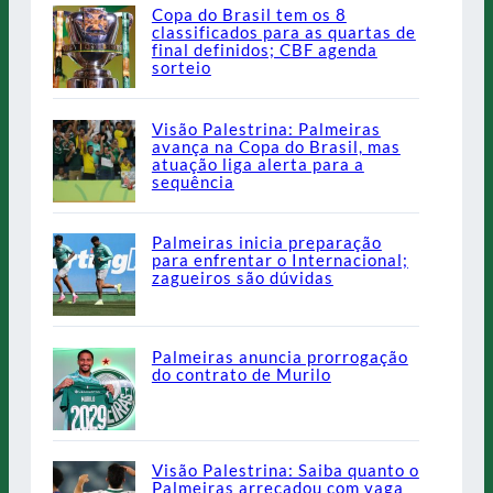
Copa do Brasil tem os 8
classificados para as quartas de
final definidos; CBF agenda
sorteio
Visão Palestrina: Palmeiras
avança na Copa do Brasil, mas
atuação liga alerta para a
sequência
Palmeiras inicia preparação
para enfrentar o Internacional;
zagueiros são dúvidas
Palmeiras anuncia prorrogação
do contrato de Murilo
Visão Palestrina: Saiba quanto o
Palmeiras arrecadou com vaga