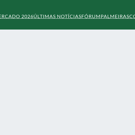
ERCADO 2026
ÚLTIMAS NOTÍCIAS
FÓRUM
PALMEIRAS
C