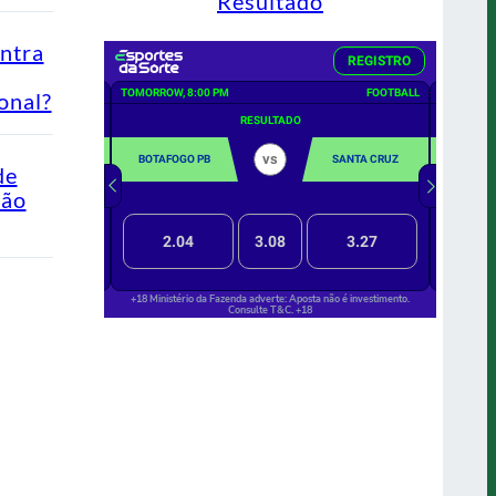
Resultado
ontra
onal?
de
Não