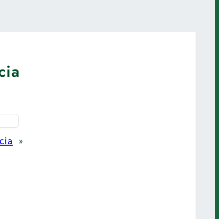
cia
cia
»