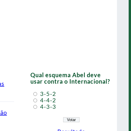
Qual esquema Abel deve
usar contra o Internacional?
as
3-5-2
4-4-2
4-3-3
ção