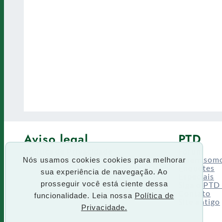
Aviso legal
PTD
Política de Privacidade
Fórum
Termos de uso
Quem som
Nós usamos cookies cookies para melhorar
Enquetes
sua experiência de navegação. Ao
Especiais
Siga o PTD
prosseguir você está ciente dessa
Contato
funcionalidade. Leia nossa
Política de
Site antigo
Privacidade.