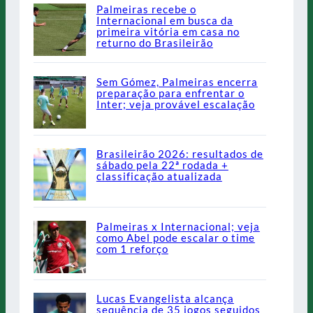
Palmeiras recebe o
Internacional em busca da
primeira vitória em casa no
returno do Brasileirão
Sem Gómez, Palmeiras encerra
preparação para enfrentar o
Inter; veja provável escalação
Brasileirão 2026: resultados de
sábado pela 22ª rodada +
classificação atualizada
Palmeiras x Internacional; veja
como Abel pode escalar o time
com 1 reforço
Lucas Evangelista alcança
sequência de 35 jogos seguidos