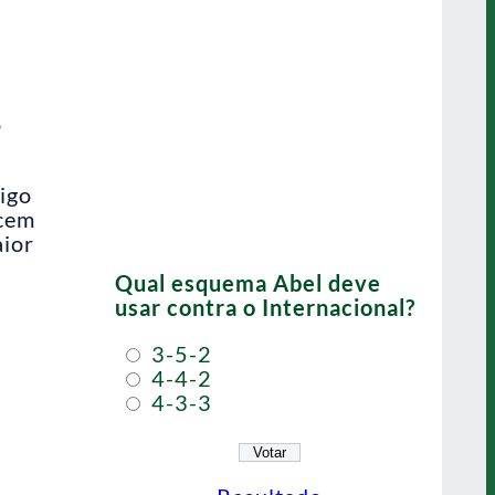
o
igo
ecem
aior
Qual esquema Abel deve
usar contra o Internacional?
3-5-2
4-4-2
4-3-3
a