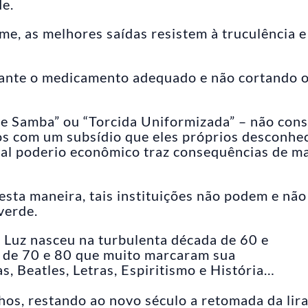
de.
, as melhores saídas resistem à truculência e
iante o medicamento adequado e não cortando 
 de Samba” ou “Torcida Uniformizada” – não cons
los com um subsídio que eles próprios desconh
 tal poderio econômico traz consequências de m
sta maneira, tais instituições não podem e não
verde.
e Luz nasceu na turbulenta década de 60 e
s de 70 e 80 que muito marcaram sua
s, Beatles, Letras, Espiritismo e História…
hos, restando ao novo século a retomada da lir