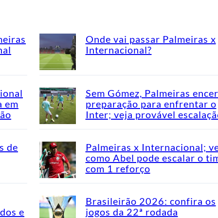
meiras
Onde vai passar Palmeiras x
nal
Internacional?
ional
Sem Gómez, Palmeiras encer
a em
preparação para enfrentar o
rão
Inter; veja provável escalaç
s de
Palmeiras x Internacional; v
como Abel pode escalar o ti
com 1 reforço
Brasileirão 2026: confira os
idos e
jogos da 22ª rodada