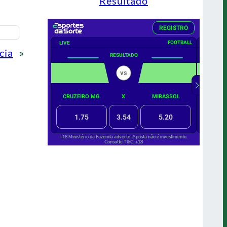
Resultado
cia
»