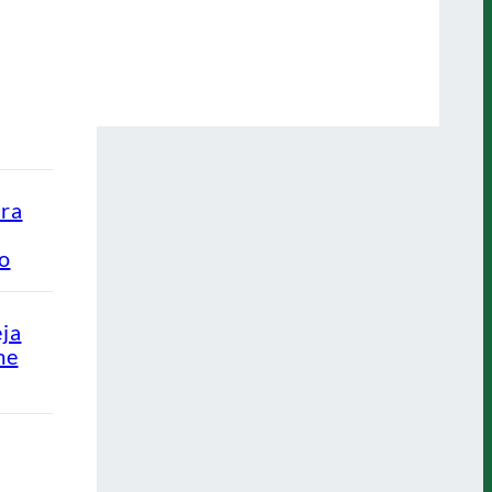
ra
ão
eja
me