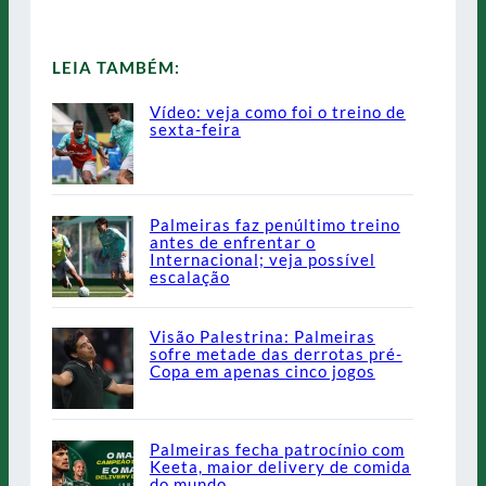
LEIA TAMBÉM:
Vídeo: veja como foi o treino de
sexta-feira
Palmeiras faz penúltimo treino
antes de enfrentar o
Internacional; veja possível
escalação
Visão Palestrina: Palmeiras
sofre metade das derrotas pré-
Copa em apenas cinco jogos
Palmeiras fecha patrocínio com
Keeta, maior delivery de comida
do mundo