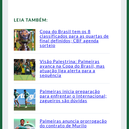
LEIA TAMBÉM:
Copa do Brasil tem os 8
classificados para as quartas de
final definidos; CBF agenda
sorteio
Visão Palestrina: Palmeiras
avança na Copa do Brasil, mas
atuação liga alerta para a
sequência
Palmeiras inicia preparação
para enfrentar o Internacional;
zagueiros são dúvidas
Palmeiras anuncia prorrogação
do contrato de Murilo