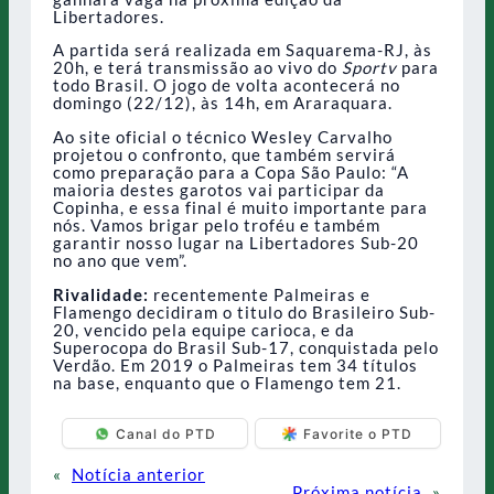
Libertadores.
A partida será realizada em Saquarema-RJ, às
20h, e terá transmissão ao vivo do
Sportv
para
todo Brasil. O jogo de volta acontecerá no
domingo (22/12), às 14h, em Araraquara.
Ao site oficial o técnico Wesley Carvalho
projetou o confronto, que também servirá
como preparação para a Copa São Paulo: “A
maioria destes garotos vai participar da
Copinha, e essa final é muito importante para
nós. Vamos brigar pelo troféu e também
garantir nosso lugar na Libertadores Sub-20
no ano que vem”.
Rivalidade:
recentemente Palmeiras e
Flamengo decidiram o titulo do Brasileiro Sub-
20, vencido pela equipe carioca, e da
Superocopa do Brasil Sub-17, conquistada pelo
Verdão. Em 2019 o Palmeiras tem 34 títulos
na base, enquanto que o Flamengo tem 21.
Canal do PTD
Favorite o PTD
«
Notícia anterior
Próxima notícia
»