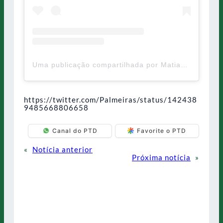
Uma publicação compartilhada por Matias Viña (@matiasv17)
https://twitter.com/Palmeiras/status/142438
9485668806658
Canal do PTD
Favorite o PTD
«
Notícia anterior
Próxima notícia
»