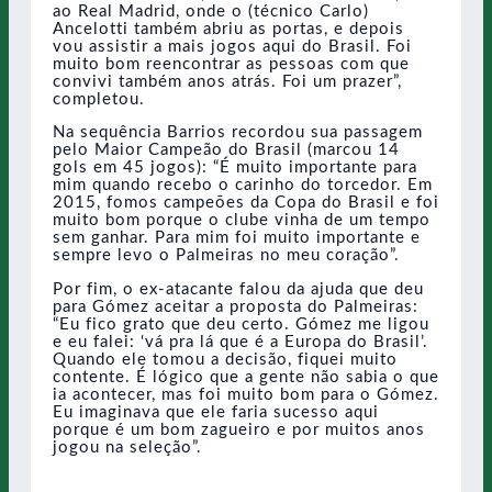
ao Real Madrid, onde o (técnico Carlo)
Ancelotti também abriu as portas, e depois
vou assistir a mais jogos aqui do Brasil. Foi
muito bom reencontrar as pessoas com que
convivi também anos atrás. Foi um prazer”,
completou.
Na sequência Barrios recordou sua passagem
pelo Maior Campeão do Brasil (marcou 14
gols em 45 jogos): “É muito importante para
mim quando recebo o carinho do torcedor. Em
2015, fomos campeões da Copa do Brasil e foi
muito bom porque o clube vinha de um tempo
sem ganhar. Para mim foi muito importante e
sempre levo o Palmeiras no meu coração”.
Por fim, o ex-atacante falou da ajuda que deu
para Gómez aceitar a proposta do Palmeiras:
“Eu fico grato que deu certo. Gómez me ligou
e eu falei: ‘vá pra lá que é a Europa do Brasil’.
Quando ele tomou a decisão, fiquei muito
contente. É lógico que a gente não sabia o que
ia acontecer, mas foi muito bom para o Gómez.
Eu imaginava que ele faria sucesso aqui
porque é um bom zagueiro e por muitos anos
jogou na seleção”.