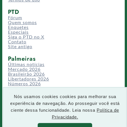
PTD
Fórum
Quem somos
Enquetes
Especiais
Siga o PTD no X
Contato
Site antigo
Palmeiras
Últimas notícias
Mercado 2026
Brasileirão 2026
Libertadores 2026
Números 2026
Campeonatos
Temporadas
Nós usamos cookies cookies para melhorar sua
CT/Centro de Excelência
experiência de navegação. Ao prosseguir você está
Busca
ciente dessa funcionalidade. Leia nossa
Política de
P
Privacidade.
IR
e
s