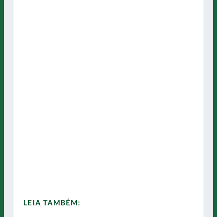
LEIA TAMBÉM: