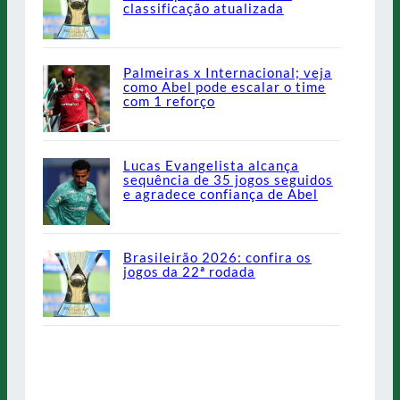
classificação atualizada
Palmeiras x Internacional; veja
como Abel pode escalar o time
com 1 reforço
Lucas Evangelista alcança
sequência de 35 jogos seguidos
e agradece confiança de Abel
Brasileirão 2026: confira os
jogos da 22ª rodada