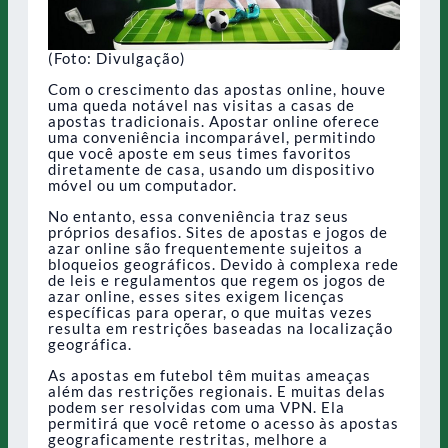
(Foto: Divulgação)
Com o crescimento das apostas online, houve
uma queda notável nas visitas a casas de
apostas tradicionais. Apostar online oferece
uma conveniência incomparável, permitindo
que você aposte em seus times favoritos
diretamente de casa, usando um dispositivo
móvel ou um computador.
No entanto, essa conveniência traz seus
próprios desafios. Sites de apostas e jogos de
azar online são frequentemente sujeitos a
bloqueios geográficos. Devido à complexa rede
de leis e regulamentos que regem os jogos de
azar online, esses sites exigem licenças
específicas para operar, o que muitas vezes
resulta em restrições baseadas na localização
geográfica.
As apostas em futebol têm muitas ameaças
além das restrições regionais. E muitas delas
podem ser resolvidas com uma VPN. Ela
permitirá que você retome o acesso às apostas
geograficamente restritas, melhore a