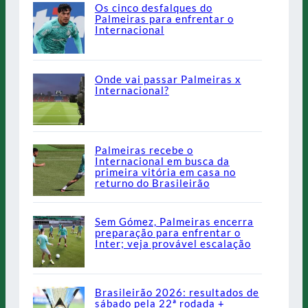
Os cinco desfalques do
Palmeiras para enfrentar o
Internacional
Onde vai passar Palmeiras x
Internacional?
Palmeiras recebe o
Internacional em busca da
primeira vitória em casa no
returno do Brasileirão
Sem Gómez, Palmeiras encerra
preparação para enfrentar o
Inter; veja provável escalação
Brasileirão 2026: resultados de
sábado pela 22ª rodada +