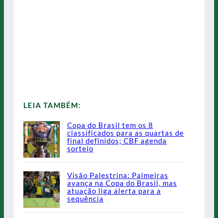
LEIA TAMBÉM:
Copa do Brasil tem os 8
classificados para as quartas de
final definidos; CBF agenda
sorteio
Visão Palestrina: Palmeiras
avança na Copa do Brasil, mas
atuação liga alerta para a
sequência