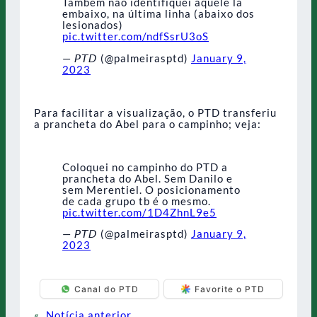
Também não identifiquei aquele lá
embaixo, na última linha (abaixo dos
lesionados)
pic.twitter.com/ndfSsrU3oS
— 𝘗𝘛𝘋 (@palmeirasptd)
January 9,
2023
Para facilitar a visualização, o PTD transferiu
a prancheta do Abel para o campinho; veja:
Coloquei no campinho do PTD a
prancheta do Abel. Sem Danilo e
sem Merentiel. O posicionamento
de cada grupo tb é o mesmo.
pic.twitter.com/1D4ZhnL9e5
— 𝘗𝘛𝘋 (@palmeirasptd)
January 9,
2023
Canal do PTD
Favorite o PTD
«
Notícia anterior