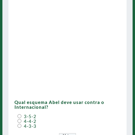
Qual esquema Abel deve usar contra o
Internacional?
3-5-2
4-4-2
4-3-3