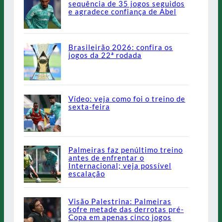
sequência de 35 jogos seguidos
e agradece confiança de Abel
Brasileirão 2026: confira os
jogos da 22ª rodada
Vídeo: veja como foi o treino de
sexta-feira
Palmeiras faz penúltimo treino
antes de enfrentar o
Internacional; veja possível
escalação
Visão Palestrina: Palmeiras
sofre metade das derrotas pré-
Copa em apenas cinco jogos