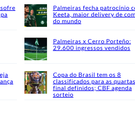
 sofre
Palmeiras fecha patrocínio 
opa
Keeta, maior delivery de co
do mundo
Palmeiras x Cerro Porteño:
29.600 ingressos vendidos
eja
Copa do Brasil tem os 8
dança
classificados para as quarta
final definidos; CBF agenda
sorteio