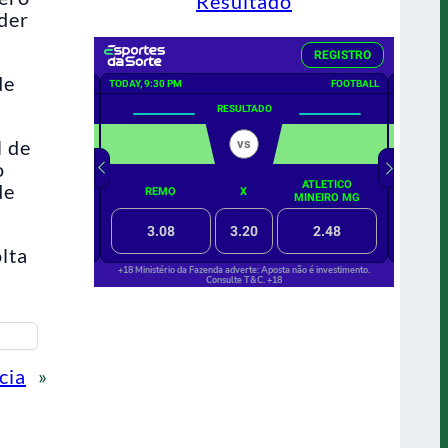
Resultado
oder
de
l de
o
de
lta
cia
»