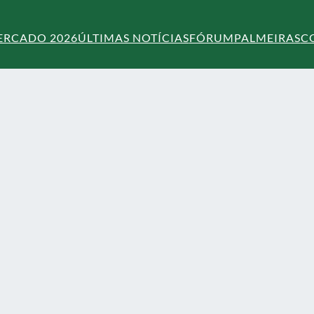
ERCADO 2026
ÚLTIMAS NOTÍCIAS
FÓRUM
PALMEIRAS
C