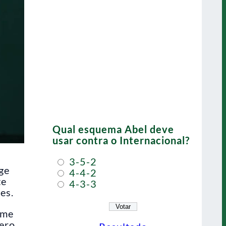
Qual esquema Abel deve
usar contra o Internacional?
3-5-2
ge
4-4-2
te
4-3-3
es.
ime
pero