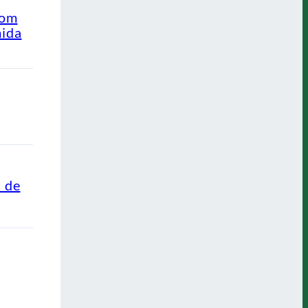
com
mida
s de