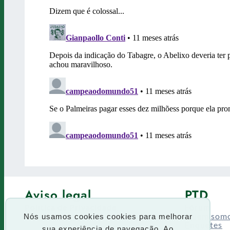
Aviso legal
PTD
Política de Privacidade
Fórum
Termos de uso
Quem som
Nós usamos cookies cookies para melhorar
Enquetes
sua experiência de navegação. Ao