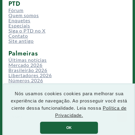
PTD
Fórum
Quem somos
Enquetes
Especiais
Siga o PTD no X
Contato
Site antigo
Palmeiras
Últimas notícias
Mercado 2026
Brasileirão 2026
Libertadores 2026
Números 2026
Campeonatos
Temporadas
Nós usamos cookies cookies para melhorar sua
CT/Centro de Excelência
experiência de navegação. Ao prosseguir você está
Busca
ciente dessa funcionalidade. Leia nossa
Política de
P
Privacidade.
IR
e
s
OK
q
u