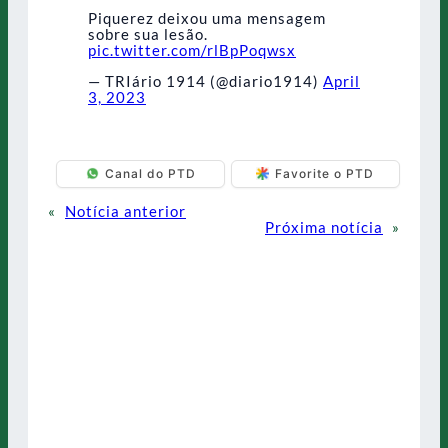
Piquerez deixou uma mensagem
sobre sua lesão.
pic.twitter.com/rlBpPoqwsx
— TRIário 1914 (@diario1914)
April
3, 2023
Canal do PTD
Favorite o PTD
«
Notícia anterior
Próxima notícia
»