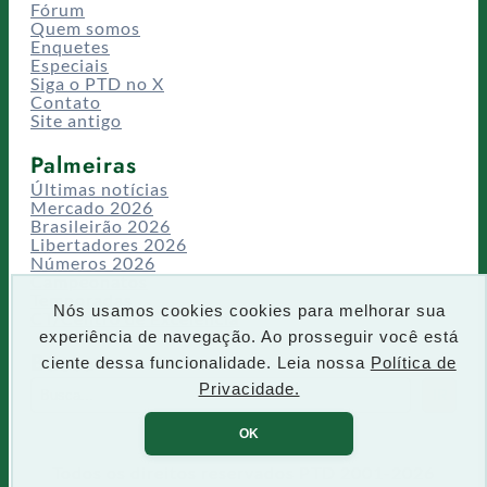
Fórum
Quem somos
Enquetes
Especiais
Siga o PTD no X
Contato
Site antigo
Palmeiras
Últimas notícias
Mercado 2026
Brasileirão 2026
Libertadores 2026
Números 2026
Campeonatos
Temporadas
Nós usamos cookies cookies para melhorar sua
CT/Centro de Excelência
experiência de navegação. Ao prosseguir você está
Busca
ciente dessa funcionalidade. Leia nossa
Política de
P
Privacidade.
IR
e
s
OK
q
u
Todos os direitos reservados PTD 2001-2026
i