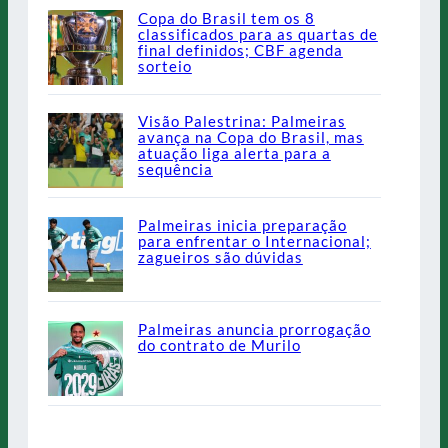
Copa do Brasil tem os 8
classificados para as quartas de
final definidos; CBF agenda
sorteio
Visão Palestrina: Palmeiras
avança na Copa do Brasil, mas
atuação liga alerta para a
sequência
Palmeiras inicia preparação
para enfrentar o Internacional;
zagueiros são dúvidas
Palmeiras anuncia prorrogação
do contrato de Murilo