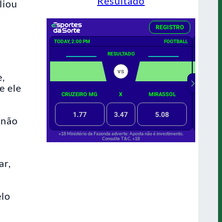
Resultado
liou
,
e ele
 não
ar,
elo