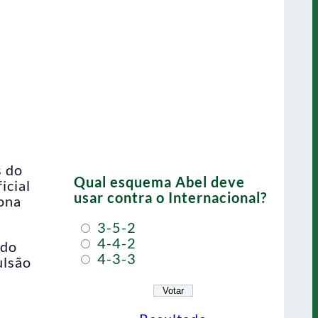
s do
Qual esquema Abel deve
icial
usar contra o Internacional?
dona
3-5-2
4-4-2
 do
4-3-3
ulsão