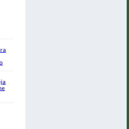
ra
ão
eja
me