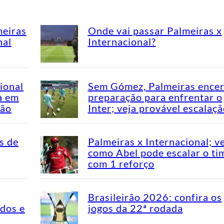
meiras
Onde vai passar Palmeiras x
nal
Internacional?
ional
Sem Gómez, Palmeiras encer
a em
preparação para enfrentar o
rão
Inter; veja provável escalaç
s de
Palmeiras x Internacional; v
como Abel pode escalar o ti
com 1 reforço
Brasileirão 2026: confira os
idos e
jogos da 22ª rodada