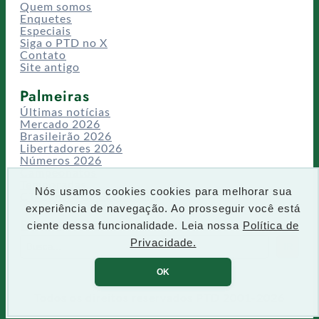
Quem somos
Enquetes
Especiais
Siga o PTD no X
Contato
Site antigo
Palmeiras
Últimas notícias
Mercado 2026
Brasileirão 2026
Libertadores 2026
Números 2026
Campeonatos
Temporadas
Nós usamos cookies cookies para melhorar sua
CT/Centro de Excelência
experiência de navegação. Ao prosseguir você está
Busca
ciente dessa funcionalidade. Leia nossa
Política de
P
Privacidade.
IR
e
s
OK
q
u
Todos os direitos reservados PTD 2001-2026
i
s