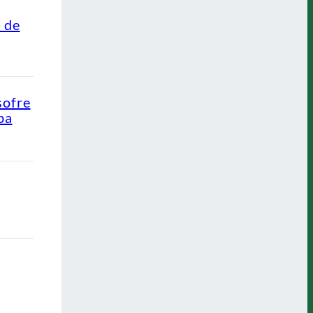
o de
sofre
pa