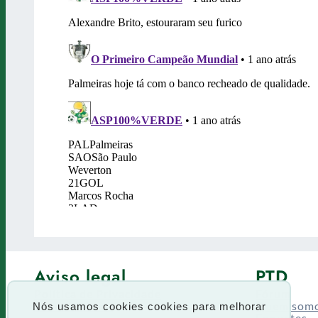
Aviso legal
PTD
Política de Privacidade
Fórum
Termos de uso
Quem som
Nós usamos cookies cookies para melhorar
Enquetes