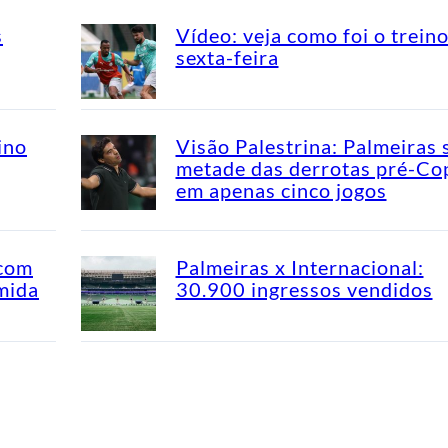
s
Vídeo: veja como foi o trein
sexta-feira
ino
Visão Palestrina: Palmeiras 
metade das derrotas pré-Co
em apenas cinco jogos
 com
Palmeiras x Internacional:
mida
30.900 ingressos vendidos