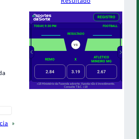
Resultado
da
cia
»