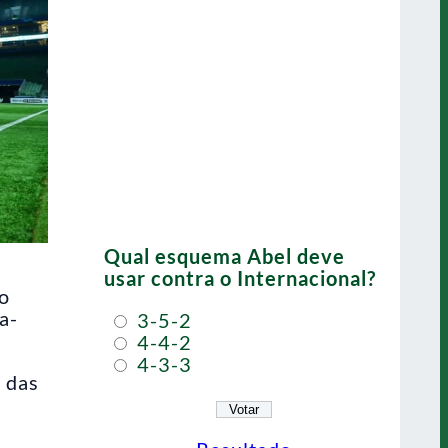
Qual esquema Abel deve
usar contra o Internacional?
 o
a-
3-5-2
4-4-2
4-3-3
e das