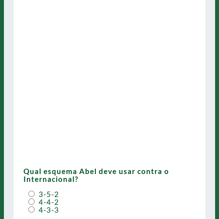
Qual esquema Abel deve usar contra o
Internacional?
3-5-2
4-4-2
4-3-3