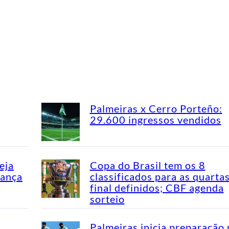
Palmeiras x Cerro Porteño:
29.600 ingressos vendidos
eja
Copa do Brasil tem os 8
dança
classificados para as quarta
final definidos; CBF agenda
sorteio
Palmeiras inicia preparação 