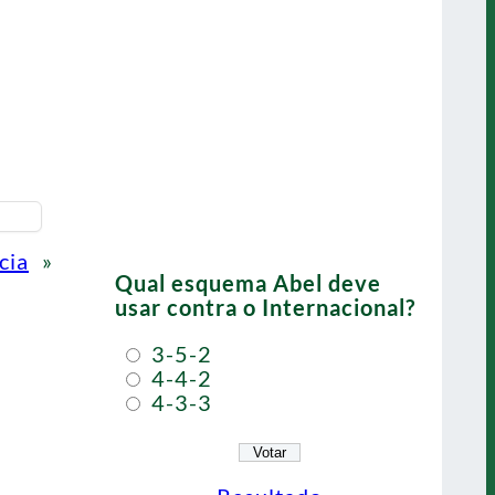
cia
»
Qual esquema Abel deve
usar contra o Internacional?
3-5-2
4-4-2
4-3-3