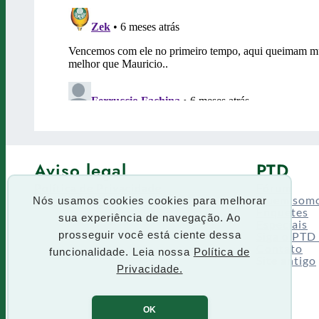
Aviso legal
PTD
Política de Privacidade
Fórum
Termos de uso
Quem som
Nós usamos cookies cookies para melhorar
Enquetes
sua experiência de navegação. Ao
Especiais
Siga o PTD
prosseguir você está ciente dessa
Contato
funcionalidade. Leia nossa
Política de
Site antigo
Privacidade.
OK