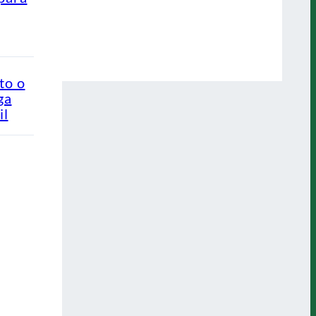
to o
ga
il