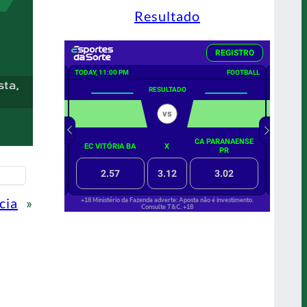
Resultado
cia
»