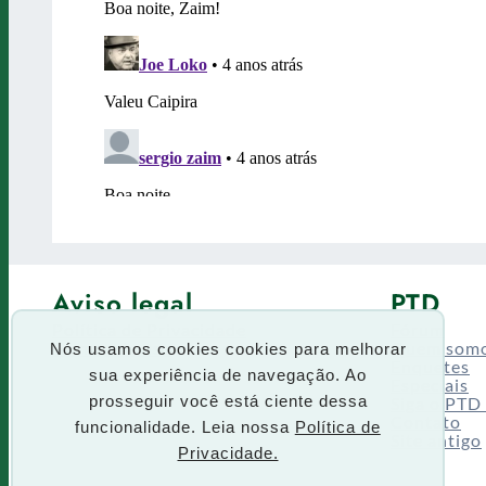
Aviso legal
PTD
Política de Privacidade
Fórum
Termos de uso
Quem som
Nós usamos cookies cookies para melhorar
Enquetes
sua experiência de navegação. Ao
Especiais
Siga o PTD
prosseguir você está ciente dessa
Contato
funcionalidade. Leia nossa
Política de
Site antigo
Privacidade.