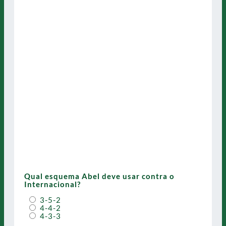
Qual esquema Abel deve usar contra o
Internacional?
3-5-2
4-4-2
4-3-3