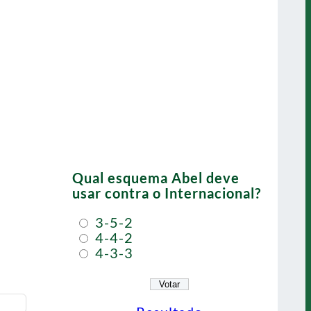
Qual esquema Abel deve
usar contra o Internacional?
3-5-2
4-4-2
4-3-3