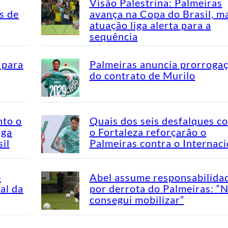
Visão Palestrina: Palmeiras
s de
avança na Copa do Brasil, m
atuação liga alerta para a
sequência
 para
Palmeiras anuncia prorroga
do contrato de Murilo
nto o
Quais dos seis desfalques c
aga
o Fortaleza reforçarão o
il
Palmeiras contra o Internaci
e
Abel assume responsabilida
al da
por derrota do Palmeiras: “
consegui mobilizar”