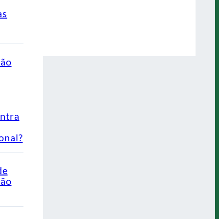
as
ção
ontra
onal?
de
Não