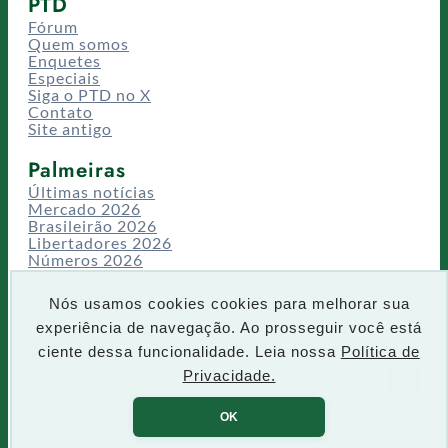
PTD
Fórum
Quem somos
Enquetes
Especiais
Siga o PTD no X
Contato
Site antigo
Palmeiras
Últimas notícias
Mercado 2026
Brasileirão 2026
Libertadores 2026
Números 2026
Campeonatos
Temporadas
Nós usamos cookies cookies para melhorar sua
CT/Centro de Excelência
experiência de navegação. Ao prosseguir você está
Busca
ciente dessa funcionalidade. Leia nossa
Política de
P
Privacidade.
IR
e
s
OK
q
u