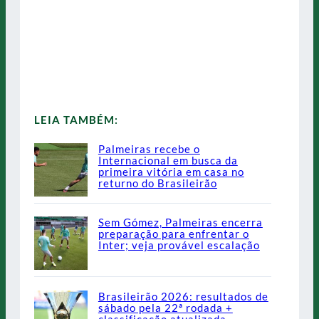
LEIA TAMBÉM:
Palmeiras recebe o
Internacional em busca da
primeira vitória em casa no
returno do Brasileirão
Sem Gómez, Palmeiras encerra
preparação para enfrentar o
Inter; veja provável escalação
Brasileirão 2026: resultados de
sábado pela 22ª rodada +
classificação atualizada