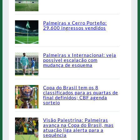
Palmeiras x Cerro Porteño:
29.600 ingressos vendidos
Palmeiras x Internacional: veja
possível escalação com
mudança de esquema
Copa do Brasil tem os 8
classificados para as quartas de
final definidos; CBF agenda
sorteio
Visão Palestrina: Palmeiras
avança na Copa do Brasil, mas
atuação liga alerta para a
sequência