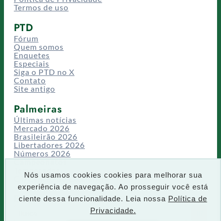
Termos de uso
PTD
Fórum
Quem somos
Enquetes
Especiais
Siga o PTD no X
Contato
Site antigo
Palmeiras
Últimas notícias
Mercado 2026
Brasileirão 2026
Libertadores 2026
Números 2026
Campeonatos
Temporadas
Nós usamos cookies cookies para melhorar sua
CT/Centro de Excelência
experiência de navegação. Ao prosseguir você está
Busca
ciente dessa funcionalidade. Leia nossa
Política de
P
Privacidade.
IR
e